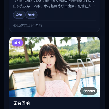
《月面追缉》为2017年中国大陆出品的爱情类型作品，
由李安执导，汤唯、木村拓哉等联合出演。剧情在人物
弧光与节奏推进中展开，兼具叙事张力与视听质感。适
高清
流畅
合关注国产在线观看、热播国产剧与院线佳片的观众收
藏与检索延伸。
8.2万
113个月前
首推
99:09
无名回响