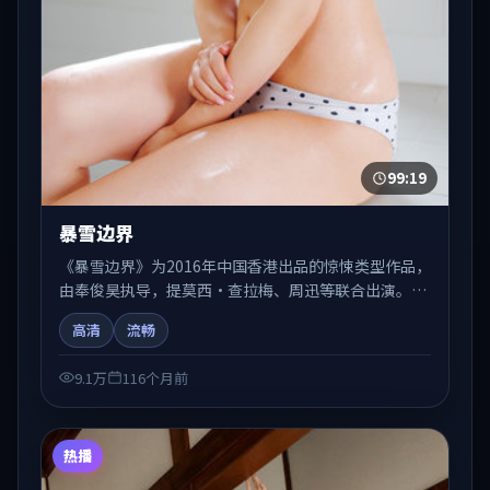
99:19
暴雪边界
《暴雪边界》为2016年中国香港出品的惊悚类型作品，
由奉俊昊执导，提莫西·查拉梅、周迅等联合出演。剧
情在人物弧光与节奏推进中展开，兼具叙事张力与视听
高清
流畅
质感。适合关注国产在线观看、热播国产剧与院线佳片
的观众收藏与检索延伸。
9.1万
116个月前
热播