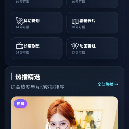
19
部可播
10
部可播
🚀
📖
科幻奇想
剧情长片
14
部可播
30
部可播
📺
🎌
长篇剧集
动画番组
24
部可播
23
部可播
热播精选
全部热播 →
综合热度与互动数据排序
热播