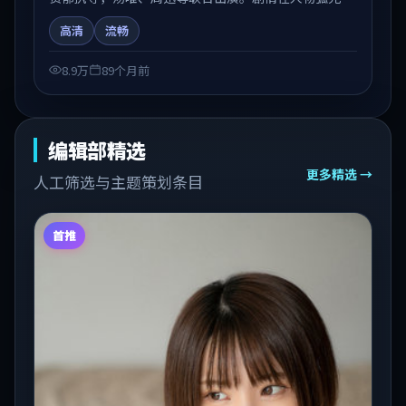
节奏推进中展开，兼具叙事张力与视听质感。可与站内
高清
流畅
国产剧、电影、综艺片单交叉检索，便于「国产在线观
看」场景下的类型发现。
8.9万
89个月前
编辑部精选
更多精选 →
人工筛选与主题策划条目
首推