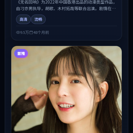
《无名回响》为2022年中国香港出品的动漫类型作品，
由刁亦男执导，胡歌、木村拓哉等联合出演。剧情在人
物弧光与节奏推进中展开，兼具叙事张力与视听质感。
高清
流畅
适合关注国产在线观看、热播国产剧与院线佳片的观众
收藏与检索延伸。
9.5万
48个月前
首推