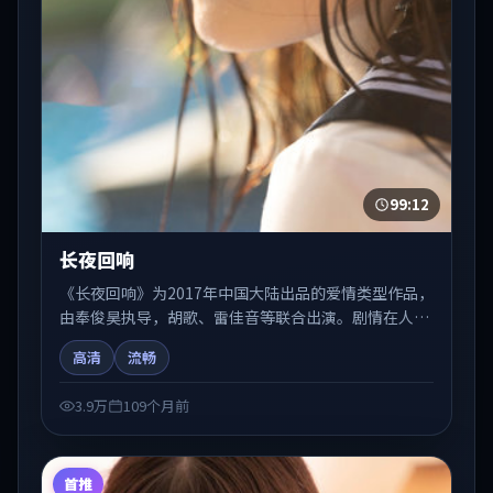
99:12
长夜回响
《长夜回响》为2017年中国大陆出品的爱情类型作品，
由奉俊昊执导，胡歌、雷佳音等联合出演。剧情在人物
弧光与节奏推进中展开，兼具叙事张力与视听质感。适
高清
流畅
合关注国产在线观看、热播国产剧与院线佳片的观众收
藏与检索延伸。
3.9万
109个月前
首推