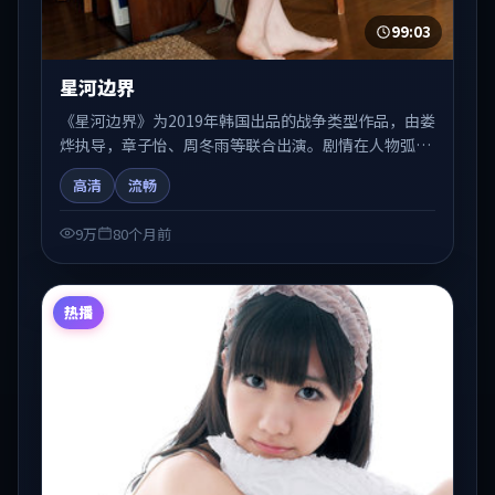
99:03
星河边界
《星河边界》为2019年韩国出品的战争类型作品，由娄
烨执导，章子怡、周冬雨等联合出演。剧情在人物弧光
与节奏推进中展开，兼具叙事张力与视听质感。可与站
高清
流畅
内国产剧、电影、综艺片单交叉检索，便于「国产在线
观看」场景下的类型发现。
9万
80个月前
热播