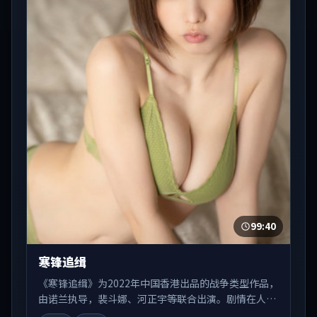
99:40
寒锋追缉
《寒锋追缉》为2022年中国香港出品的战争类型作品，
由诺兰执导，裴斗娜、河正宇等联合出演。剧情在人物
弧光与节奏推进中展开，兼具叙事张力与视听质感。适