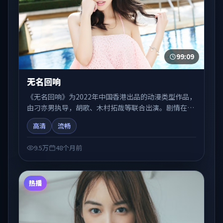
99:09
无名回响
《无名回响》为2022年中国香港出品的动漫类型作品，
由刁亦男执导，胡歌、木村拓哉等联合出演。剧情在人
物弧光与节奏推进中展开，兼具叙事张力与视听质感。
高清
流畅
适合关注国产在线观看、热播国产剧与院线佳片的观众
收藏与检索延伸。
9.5万
48个月前
热播