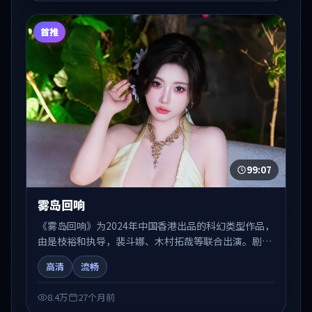
首推
99:07
雾岛回响
《雾岛回响》为2024年中国香港出品的科幻类型作品，
由是枝裕和执导，裴斗娜、木村拓哉等联合出演。剧情
在人物弧光与节奏推进中展开，兼具叙事张力与视听质
高清
流畅
感。适合关注国产在线观看、热播国产剧与院线佳片的
观众收藏与检索延伸。
8.4万
27个月前