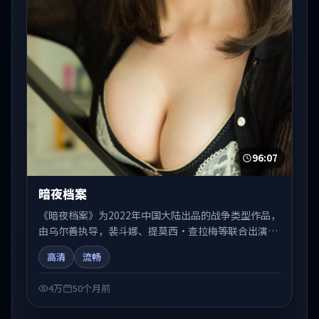
96:07
暗夜档案
《暗夜档案》为2022年中国大陆出品的战争类型作品，
由乌尔善执导，裴斗娜、提莫西·查拉梅等联合出演。
剧情在人物弧光与节奏推进中展开，兼具叙事张力与视
高清
流畅
听质感。适合关注国产在线观看、热播国产剧与院线佳
片的观众收藏与检索延伸。
4万
50个月前