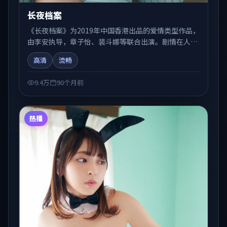
长夜档案
《长夜档案》为2019年中国香港出品的爱情类型作品，
由李安执导，章子怡、裴斗娜等联合出演。剧情在人物
弧光与节奏推进中展开，兼具叙事张力与视听质感。适
高清
流畅
合关注国产在线观看、热播国产剧与院线佳片的观众收
藏与检索延伸。
9.4万
90个月前
热播