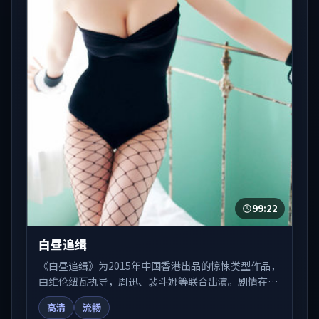
99:22
白昼追缉
《白昼追缉》为2015年中国香港出品的惊悚类型作品，
由维伦纽瓦执导，周迅、裴斗娜等联合出演。剧情在人
物弧光与节奏推进中展开，兼具叙事张力与视听质感。
高清
流畅
适合关注国产在线观看、热播国产剧与院线佳片的观众