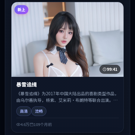
新上
99:41
暴雪追缉
《暴雪追缉》为2017年中国大陆出品的喜剧类型作品，
由乌尔善执导，杨紫、艾米莉·布朗特等联合出演。剧
情在人物弧光与节奏推进中展开，兼具叙事张力与视听
高清
流畅
质感。适合关注国产在线观看、热播国产剧与院线佳片
的观众收藏与检索延伸。
4.6万
109个月前