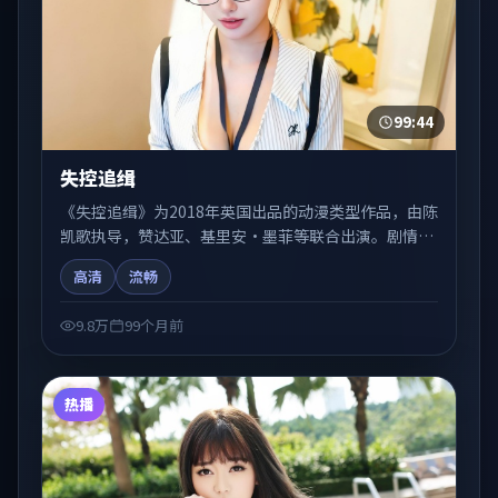
99:44
失控追缉
《失控追缉》为2018年英国出品的动漫类型作品，由陈
凯歌执导，赞达亚、基里安·墨菲等联合出演。剧情在
人物弧光与节奏推进中展开，兼具叙事张力与视听质
高清
流畅
感。可与站内国产剧、电影、综艺片单交叉检索，便于
「国产在线观看」场景下的类型发现。
9.8万
99个月前
热播