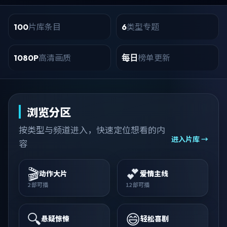
片库条目
类型专题
100
6
高清画质
榜单更新
1080P
每日
浏览分区
按类型与频道进入，快速定位想看的内
进入片库 →
容
🎬
💕
动作大片
爱情主线
2
部可播
12
部可播
🔍
😄
悬疑惊悚
轻松喜剧