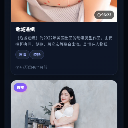
96:23
危城追缉
《危城追缉》为2022年美国出品的动漫类型作品，由贾
樟柯执导，胡歌、段奕宏等联合出演。剧情在人物弧光
与节奏推进中展开，兼具叙事张力与视听质感。可与站
高清
流畅
内国产剧、电影、综艺片单交叉检索，便于「国产在线
观看」场景下的类型发现。
4.7万
46个月前
首推