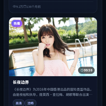
收藏与检索延伸。
9.2万
136个月前
热播
99:59
长夜边界
《长夜边界》为2016年中国香港出品的冒险类型作品，
由是枝裕和执导，提莫西·查拉梅、胡歌等联合出演。
剧情在人物弧光与节奏推进中展开，兼具叙事张力与视
高清
流畅
听质感。适合关注国产在线观看、热播国产剧与院线佳