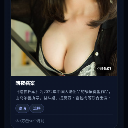
96:07
暗夜档案
《暗夜档案》为2022年中国大陆出品的战争类型作品，
由乌尔善执导，裴斗娜、提莫西·查拉梅等联合出演。
剧情在人物弧光与节奏推进中展开，兼具叙事张力与视
高清
流畅
听质感。适合关注国产在线观看、热播国产剧与院线佳
片的观众收藏与检索延伸。
4万
50个月前