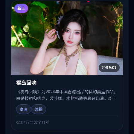
新上
99:07
雾岛回响
《雾岛回响》为2024年中国香港出品的科幻类型作品，
由是枝裕和执导，裴斗娜、木村拓哉等联合出演。剧情
在人物弧光与节奏推进中展开，兼具叙事张力与视听质
高清
流畅
感。适合关注国产在线观看、热播国产剧与院线佳片的
观众收藏与检索延伸。
8.4万
27个月前