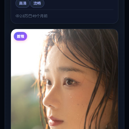
高清
流畅
合关注国产在线观看、热播国产剧与院线佳片的观众收
藏与检索延伸。
2.8万
49个月前
首推