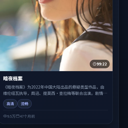
99:22
暗夜档案
《暗夜档案》为2022年中国大陆出品的悬疑类型作品，由
维伦纽瓦执导，周迅、提莫西·查拉梅等联合出演。剧情在
人物弧光与节奏推进中展开，兼具叙事张力与视听质感。适
高清
流畅
合关注国产在线观看、热播国产剧与院线佳片的观众收藏与
检索延伸。
9.5万
47个月前