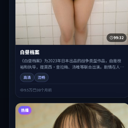
99:32
白昼档案
《白昼档案》为2023年日本出品的战争类型作品，由是枝
裕和执导，提莫西·查拉梅、汤唯等联合出演。剧情在人物
弧光与节奏推进中展开，兼具叙事张力与视听质感。可与站
高清
流畅
内国产剧、电影、综艺片单交叉检索，便于「国产在线观
看」场景下的类型发现。
9.5万
38个月前
热播