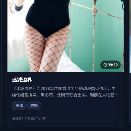
99:32
迷城边界
《迷城边界》为2018年中国香港出品的动漫类型作品，由
维伦纽瓦执导，周冬雨、沈腾等联合出演。剧情在人物弧光
与节奏推进中展开，兼具叙事张力与视听质感。适合关注国
高清
流畅
产在线观看、热播国产剧与院线佳片的观众收藏与检索延
伸。
9.5万
100个月前