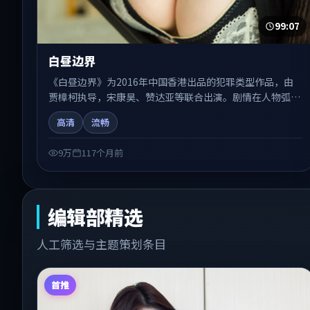
99:07
白昼边界
《白昼边界》为2016年中国香港出品的犯罪类型作品，由
贾樟柯执导，宋康昊、赞达亚等联合出演。剧情在人物弧光
与节奏推进中展开，兼具叙事张力与视听质感。适合关注国
高清
流畅
产在线观看、热播国产剧与院线佳片的观众收藏与检索延
伸。
9万
117个月前
编辑部精选
人工筛选与主题策划条目
首推