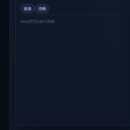
人物弧光与节奏推进中展开，兼具叙事张力与视听质感。适
高清
流畅
合关注国产在线观看、热播国产剧与院线佳片的观众收藏与
检索延伸。
9.8万
100个月前