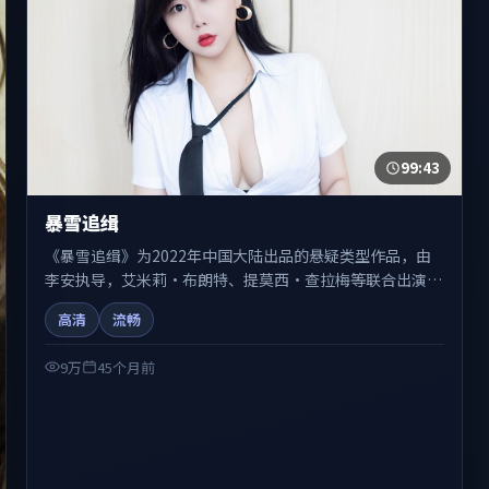
99:43
暴雪追缉
《暴雪追缉》为2022年中国大陆出品的悬疑类型作品，由
李安执导，艾米莉·布朗特、提莫西·查拉梅等联合出演。
剧情在人物弧光与节奏推进中展开，兼具叙事张力与视听质
高清
流畅
感。适合关注国产在线观看、热播国产剧与院线佳片的观众
收藏与检索延伸。
9万
45个月前