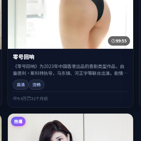
99:55
零号回响
《零号回响》为2023年中国香港出品的喜剧类型作品，由
雷德利·斯科特执导，马东锡、河正宇等联合出演。剧情在
人物弧光与节奏推进中展开，兼具叙事张力与视听质感。适
高清
流畅
合关注国产在线观看、热播国产剧与院线佳片的观众收藏与
检索延伸。
9.4万
32个月前
热播