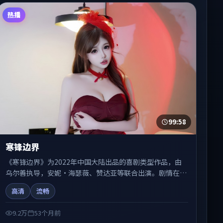
热播
99:58
寒锋边界
《寒锋边界》为2022年中国大陆出品的喜剧类型作品，由
乌尔善执导，安妮·海瑟薇、赞达亚等联合出演。剧情在人
物弧光与节奏推进中展开，兼具叙事张力与视听质感。适合
高清
流畅
关注国产在线观看、热播国产剧与院线佳片的观众收藏与检
索延伸。
9.2万
53个月前