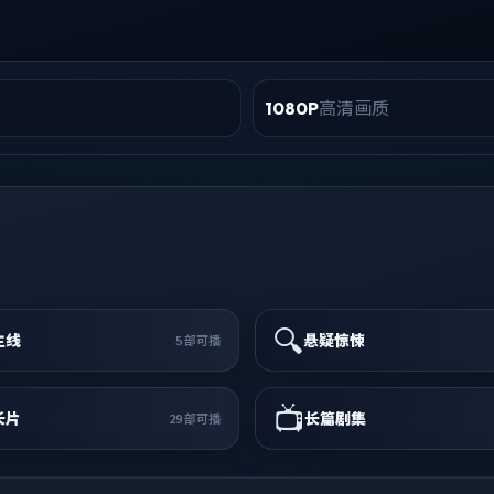
高清画质
1080P
🔍
主线
悬疑惊悚
5
部可播
📺
长片
长篇剧集
29
部可播