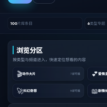
片库条目
类型专题
100
6
浏览分区
按类型与频道进入，快速定位想看的内容
🎬
💕
动作大片
爱情
7
部可播
🚀
📖
科幻奇想
剧情
9
部可播