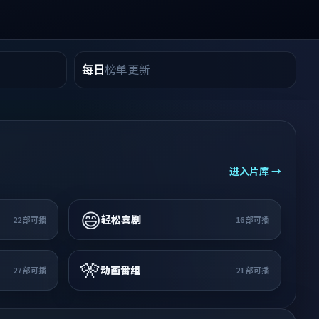
榜单更新
每日
进入片库 →
😄
轻松喜剧
22
部可播
16
部可播
🎌
动画番组
27
部可播
21
部可播