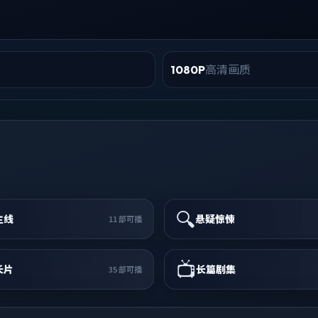
高清画质
1080P
🔍
主线
悬疑惊悚
11
部可播
📺
长片
长篇剧集
35
部可播