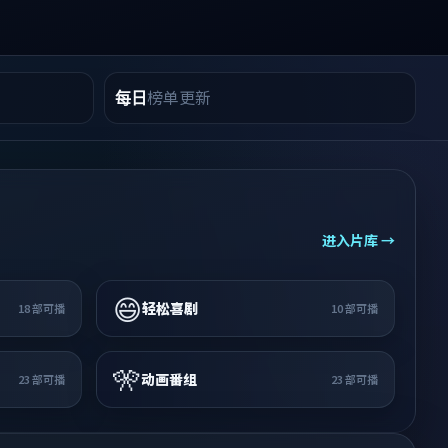
榜单更新
每日
进入片库 →
😄
轻松喜剧
18
部可播
10
部可播
🎌
动画番组
23
部可播
23
部可播