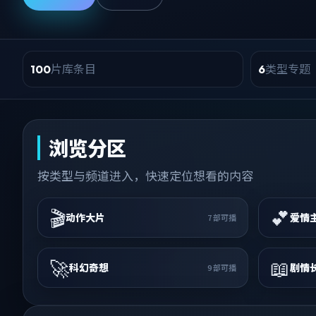
片库条目
类型专题
100
6
浏览分区
按类型与频道进入，快速定位想看的内容
🎬
💕
动作大片
爱情
7
部可播
🚀
📖
科幻奇想
剧情
9
部可播