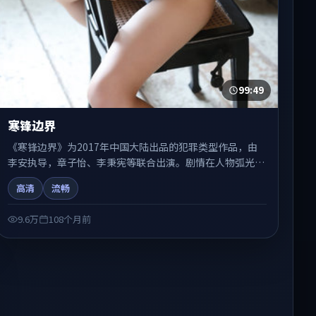
99:49
寒锋边界
《寒锋边界》为2017年中国大陆出品的犯罪类型作品，由
李安执导，章子怡、李秉宪等联合出演。剧情在人物弧光与
节奏推进中展开，兼具叙事张力与视听质感。适合关注国产
高清
流畅
在线观看、热播国产剧与院线佳片的观众收藏与检索延伸。
9.6万
108个月前