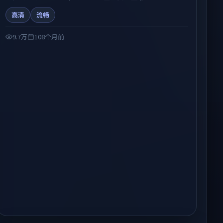
剧情在人物弧光与节奏推进中展开，兼具叙事张力与视听质
高清
流畅
感。适合关注国产在线观看、热播国产剧与院线佳片的观众
收藏与检索延伸。
9.7万
108个月前