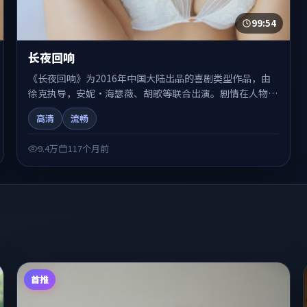
99:54
长夜回响
《长夜回响》为2016年中国大陆出品的喜剧类型作品，由
徐克执导，安妮·海瑟薇、胡歌等联合出演。剧情在人物弧
光与节奏推进中展开，兼具叙事张力与视听质感。适合关注
高清
流畅
国产在线观看、热播国产剧与院线佳片的观众收藏与检索延
伸。
9.4万
117个月前
首推