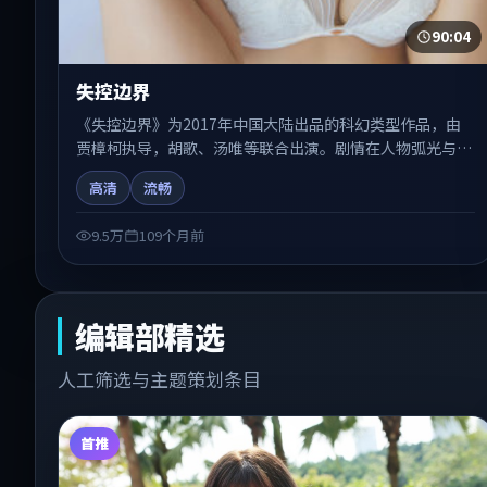
90:04
失控边界
《失控边界》为2017年中国大陆出品的科幻类型作品，由
贾樟柯执导，胡歌、汤唯等联合出演。剧情在人物弧光与节
奏推进中展开，兼具叙事张力与视听质感。适合关注国产在
高清
流畅
线观看、热播国产剧与院线佳片的观众收藏与检索延伸。
9.5万
109个月前
编辑部精选
人工筛选与主题策划条目
首推