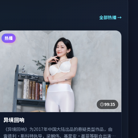
全部热播 →
热播
99:35
异境回响
《异境回响》为2017年中国大陆出品的悬疑类型作品，由
雷德利·斯科特执导，梁朝伟、基里安·墨菲等联合出演。