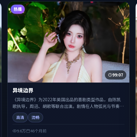
热播
99:07
异境边界
《异境边界》为2022年英国出品的喜剧类型作品，由陈凯
歌执导，周迅、胡歌等联合出演。剧情在人物弧光与节奏推
进中展开，兼具叙事张力与视听质感。可与站内国产剧、电
高清
流畅
影、综艺片单交叉检索，便于「国产在线观看」场景下的类
型发现。
9.6万
46个月前