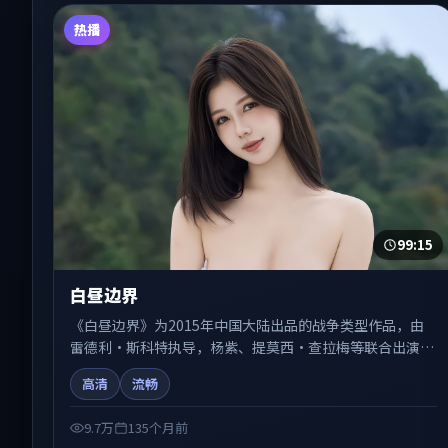
热播
99:15
白昼边界
《白昼边界》为2015年中国大陆出品的战争类型作品，由
雷德利·斯科特执导，杨紫、提莫西·查拉梅等联合出演。
剧情在人物弧光与节奏推进中展开，兼具叙事张力与视听质
高清
流畅
感。适合关注国产在线观看、热播国产剧与院线佳片的观众
收藏与检索延伸。
9.7万
135个月前