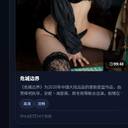
99:48
危城边界
《危城边界》为2020年中国大陆出品的喜剧类型作品，由
贾樟柯执导，安妮·海瑟薇、周冬雨等联合出演。剧情在人
物弧光与节奏推进中展开，兼具叙事张力与视听质感。适合
高清
流畅
关注国产在线观看、热播国产剧与院线佳片的观众收藏与检
索延伸。
9.8万
74个月前