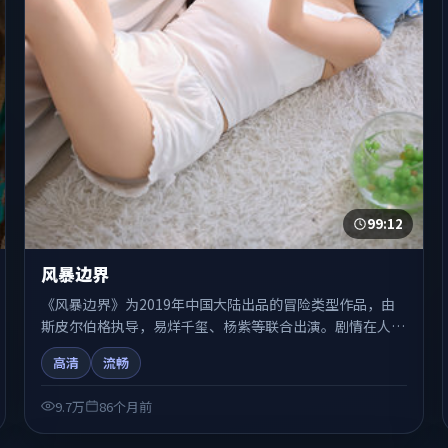
99:12
风暴边界
《风暴边界》为2019年中国大陆出品的冒险类型作品，由
斯皮尔伯格执导，易烊千玺、杨紫等联合出演。剧情在人物
弧光与节奏推进中展开，兼具叙事张力与视听质感。适合关
高清
流畅
注国产在线观看、热播国产剧与院线佳片的观众收藏与检索
延伸。
9.7万
86个月前